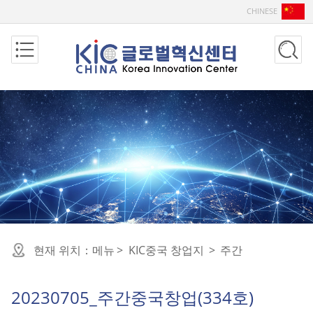
CHINESE
현재 위치：
메뉴
>
KIC중국 창업지
>
주간
20230705_주간중국창업(334호)