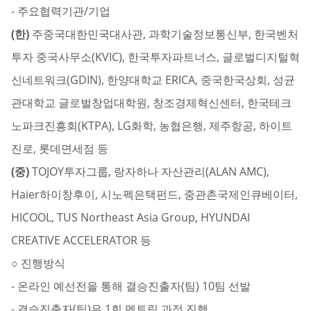
- 주요협력기관/기업
(한)
주중국대한민국대사관, 과학기술정보통신부, 한국벤처
투자 중국사무소(KVIC), 한국투자파트너스, 글로벌디지털혁
신네트워크(GDIN), 한양대학교 ERICA, 중국한국상회, 성균
관대학교 글로벌창업대학원, 창조경제혁신센터, 한국테크
노파크진흥회(KTPA), LG화학, 농협은행, 제주항공, 하이트
진로, 롯데면세점 등
(중)
TOJOY투자그룹, 랑자하나 자산관리(ALAN AMC),
Haier하이창후이, 시노펙은택펀드, 중관촌국제인큐베이터,
HICOOL, TUS Northeast Asia Group, HYUNDAI
CREATIVE ACCELERATOR 등
○ 진행방식
- 온라인 예선전을 통해 결승진출자(팀) 10팀 선발
- 결승진출자(팀)은 1회 멘토링 과정 진행