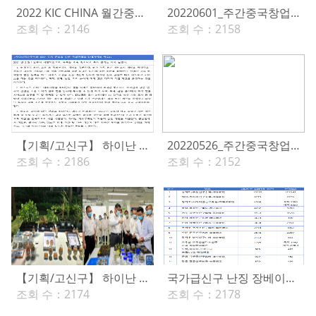
2022 KIC CHINA 월간중국창업(6월호)
20220601_주간중국창업(281호)
조회 수：
2146
조회 수：
2158
【기획/고신구】 하이난 경제개발Ⅱ
20220526_주간중국창업(280호)
조회 수：
2186
조회 수：
2152
【기획/고신구】 하이난 경제개발Ⅰ
국가급신구 난징 장베이신구
조회 수：
2174
조회 수：
2178