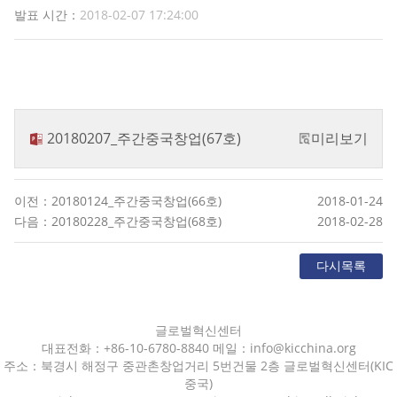
발표 시간：
2018-02-07 17:24:00
20180207_주간중국창업(67호)
미리보기
이전：20180124_주간중국창업(66호)
2018-01-24
다음：20180228_주간중국창업(68호)
2018-02-28
다시목록
글로벌혁신센터
대표전화：+86-10-6780-8840 메일：info@kicchina.org
주소：북경시 해정구 중관촌창업거리 5번건물 2층 글로벌혁신센터(KIC
중국)