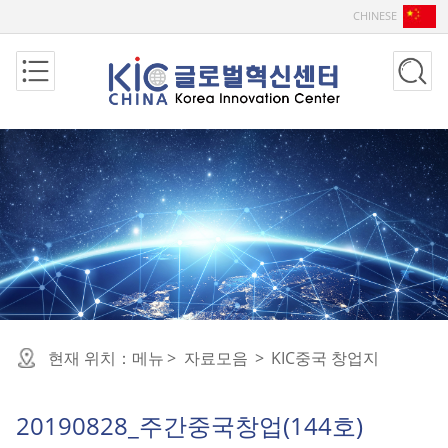
CHINESE
현재 위치：
메뉴
>
자료모음
>
KIC중국 창업지
20190828_주간중국창업(144호)