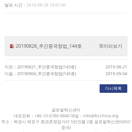
발표 시간：
2019-08-28 18:01:00
20190828_주간중국창업_144호
미리보기
이전：20190821_주간중국창업(143호)
2019-08-21
다음：20190904_주간중국창업(145호)
2019-09-04
다시목록
글로벌혁신센터
대표전화：+86-10-6780-8840 메일：info@kicchina.org
주소：북경시 해정구 중관촌창업거리 5번건물 2층 글로벌혁신센터(KIC
중국)