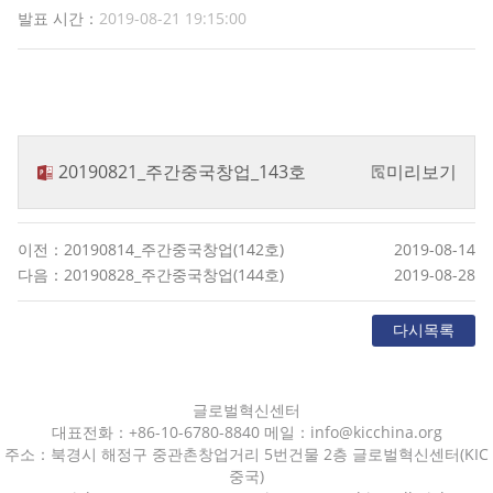
발표 시간：
2019-08-21 19:15:00
20190821_주간중국창업_143호
미리보기
이전：20190814_주간중국창업(142호)
2019-08-14
다음：20190828_주간중국창업(144호)
2019-08-28
다시목록
글로벌혁신센터
대표전화：+86-10-6780-8840 메일：info@kicchina.org
주소：북경시 해정구 중관촌창업거리 5번건물 2층 글로벌혁신센터(KIC
중국)