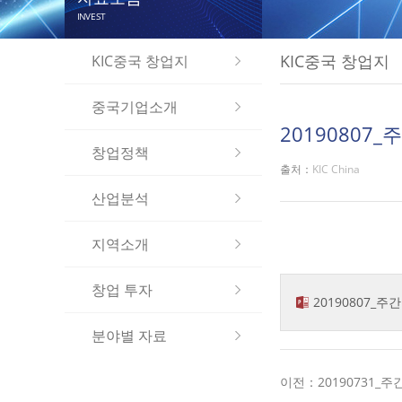
INVEST
KIC중국 창업지
KIC중국 창업지
중국기업소개
20190807
창업정책
출처：
KIC China
산업분석
지역소개
창업 투자
20190807_주
분야별 자료
이전：20190731_주