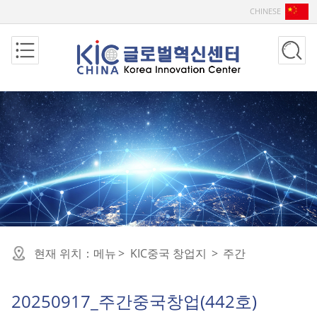
CHINESE
현재 위치：
메뉴
>
KIC중국 창업지
>
주간
20250917_주간중국창업(442호)