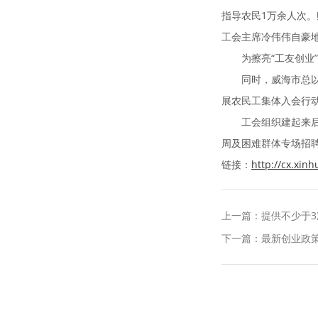
指导农民1万余人次
工会主席冷伟伟自豪
为擦亮“工友创业”
同时，威海市总以“
展农民工集体入会行
工会组织建起来后，
周及困难群体专场招
链接：
http://cx.xin
上一篇：提供不少于3次
下一篇：最新创业政策